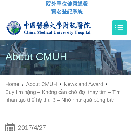
院外單位健康通報
實名登記系統
About CMUH
Home
/
About CMUH
/
News and Award
/
Suy tim nặng – Không cần chờ đợi thay tim – Tim
nhân tạo thế hệ thứ 3 – Nhỏ như quả bóng bàn
2017/4/27