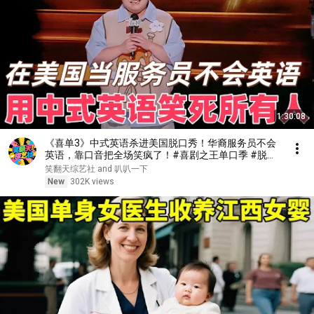
1:30:08
《喜单3》中式英语杀进美国脱口秀！华裔服务员不会
英语，靠口音把全场笑疯了！#喜剧之王单口季 #脱口
秀 #搞笑 #喜剧 #funny #综艺
笑翻天综艺社 and 叭叭一下
New
302K views