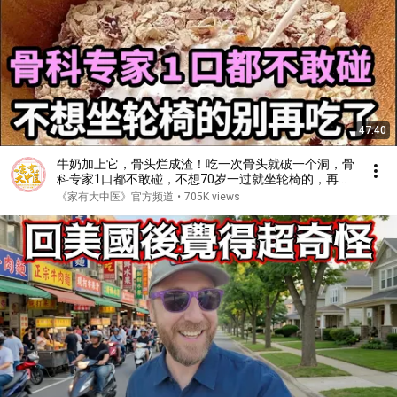
47:40
牛奶加上它，骨头烂成渣！吃一次骨头就破一个洞，骨
科专家1口都不敢碰，不想70岁一过就坐轮椅的，再喜
欢都要忌口！【家庭大医生】
《家有大中医》官方频道
•
705K views