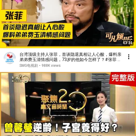
43:34
台湾顶级主持人张菲，首谈隐退真相让人心酸，爆料亲
弟弟费玉清情感问题，73岁的他如今怎样了？#张菲 #
费玉清 #可凡倾听 FULL
SMG电视剧
•
988K views