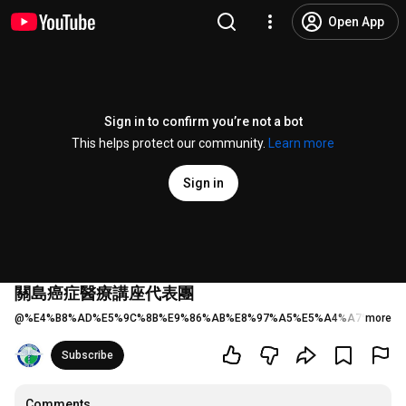
Open App
Sign in to confirm you’re not a bot
This helps protect our community.
Learn more
Sign in
關島癌症醫療講座代表團
@
%E4%B8%AD%E5%9C%8B%E9%86%AB%E8%97%A5%E5%A4%A7%E5%AD
more
Subscribe
Comments