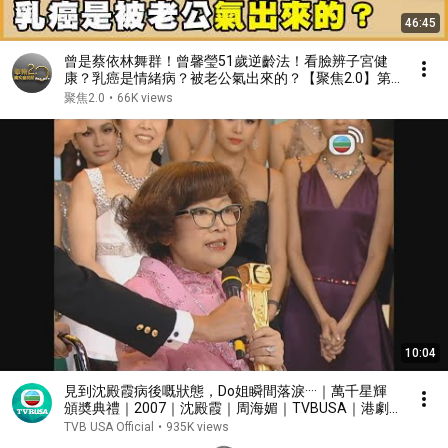
46:45
曾是蔡依林舞群！曾馨瑩51歲逆齡法！看臉辨子宮健
康？乳癌是情緒病？被老公氣出來的？【聚焦2.0】第
636集
聚焦2.0
•
66K views
10:04
見到沈殿霞病後嘅狀態，Do姐瞬間落淚····｜萬千星輝
頒奬典禮｜2007｜沈殿霞｜周海媚｜TVBUSA｜港劇
精華
TVB USA Official
•
935K views