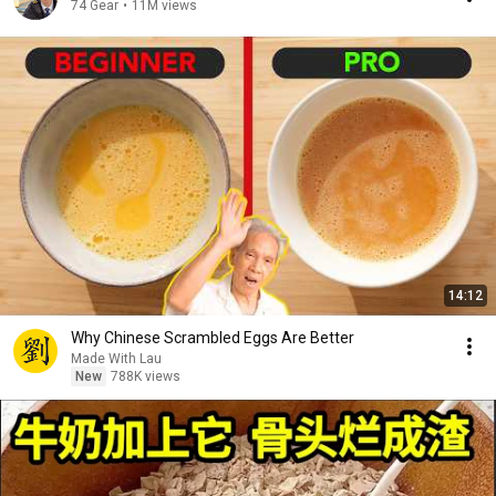
74 Gear
•
11M views
14:12
Why Chinese Scrambled Eggs Are Better
Made With Lau
New
788K views