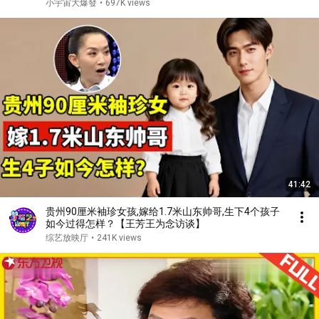
小宇宙大爆發
•
697K views
41:42
贵州90厘米袖珍女孩,嫁给1.7米山东帅哥,生下4个孩子
如今过得怎样？【王芳王为念访谈】
综艺放映厅
•
241K views