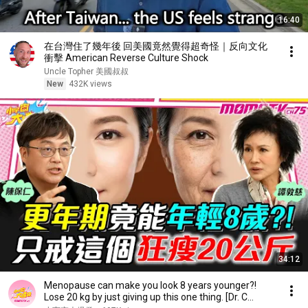
16:40
在台灣住了幾年後 回美國竟然覺得超奇怪｜反向文化
衝擊 American Reverse Culture Shock
Uncle Topher 美國叔叔
New
432K views
34:12
Menopause can make you look 8 years younger?!
Lose 20 kg by just giving up this one thing. [Dr. C...