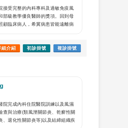
院接受完整的內科專科及過敏免疫風
和部級教學優良醫師的獎項。回到母
照顧臨床病人，希冀病患皆能遠離病
13年度獲頒醫院優良主治醫師。
詳細介紹
初診掛號
複診掛號
g
醫院完成內科住院醫院訓練以及風濕
檢查與治療(類風溼關節炎、乾癬性關
炎、退化性關節炎等)以及結締組織疾