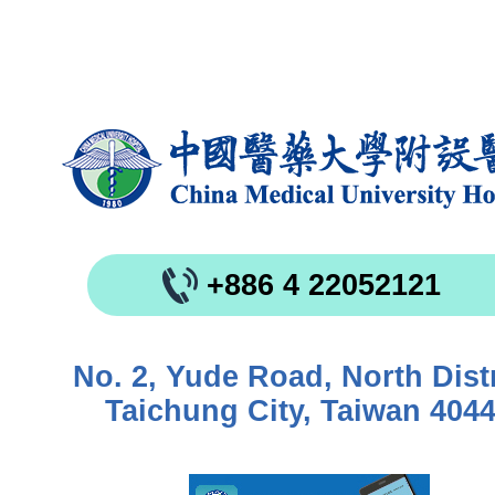
+886 4 22052121
No. 2, Yude Road, North Distr
Taichung City, Taiwan 404