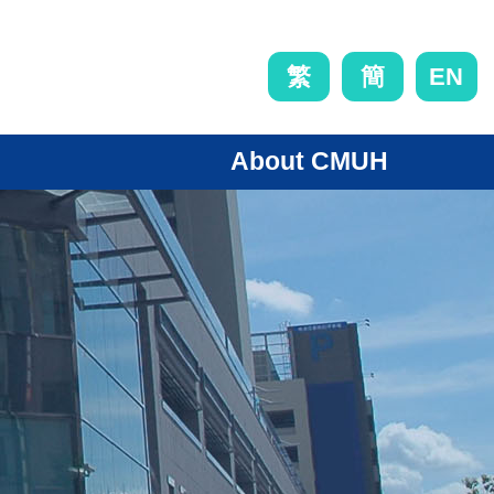
EN
繁
簡
About CMUH