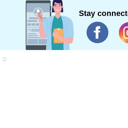
Stay connec
:::