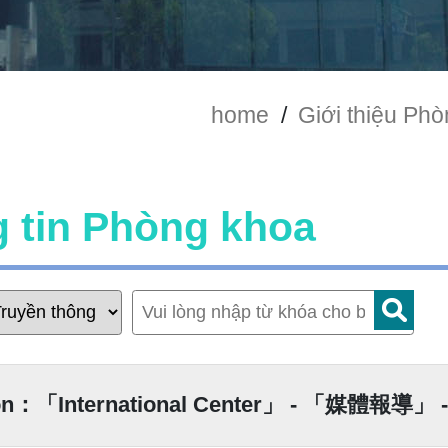
home
/
Giới thiệu Ph
g tin Phòng khoa
on：「International Center」 - 「媒體報導」 -L