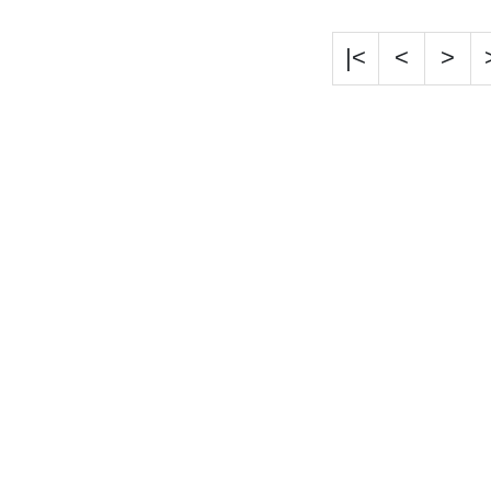
|<
<
>