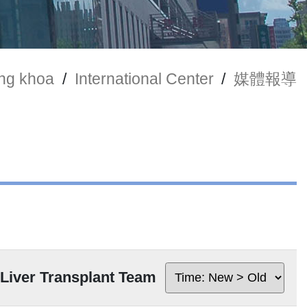
òng khoa
/
International Center
/
媒體報導
iver Transplant Team