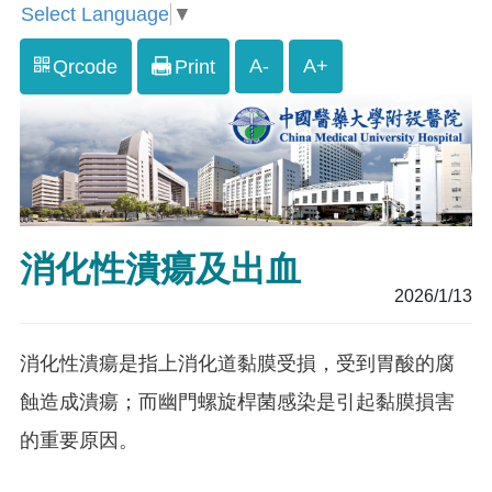
Select Language
▼
A-
A+
Qrcode
Print
消化性潰瘍及出血
2026/1/13
消化性潰瘍是指上消化道黏膜受損，受到胃酸的腐
蝕造成潰瘍；而幽門螺旋桿菌感染是引起黏膜損害
的重要原因。