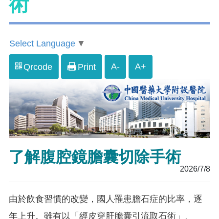
術
Select Language
▼
A-
A+
Qrcode
Print
了解腹腔鏡膽囊切除手術
2026/7/8
由於飲食習慣的改變，國人罹患膽石症的比率，逐
年上升。雖有以「經皮穿肝膽囊引流取石術」、