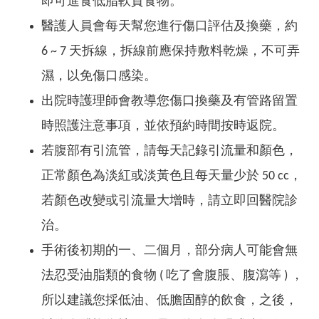
即可進食低脂軟質食物。
醫護人員會每天幫您進行傷口評估及換藥，約
6 ~ 7 天拆線，拆線前應保持敷料乾燥，不可弄
濕，以免傷口感染。
出院時護理師會教導您傷口換藥及有管路留置
時照護注意事項，並依預約時間按時返院。
若腹部有引流管，請每天記錄引流量和顏色，
正常顏色為淡紅或淡黃色且每天量少於 50 cc，
若顏色改變或引流量大增時，請立即回醫院診
治。
手術後初期的一、二個月，部分病人可能會無
法忍受油脂類的食物 ( 吃了會腹脹、腹瀉等 ) ，
所以建議您採低油、低膽固醇的飲食，之後，