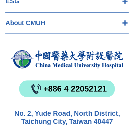
ESG
About CMUH
+886 4 22052121
No. 2, Yude Road, North District,
Taichung City, Taiwan 40447