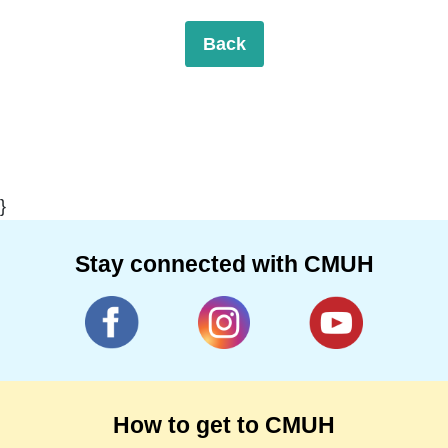
Back
}
Stay connected with CMUH
How to get to CMUH