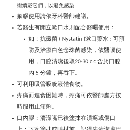
繼續戴它們，以避免感染
氟膠使用請依牙科醫師建議。
若醫生有開立漱口水則配合醫囑使用：
如：抗黴菌 ( Nystatin )漱口藥水 : 可預
防及治療白色念珠菌感染，依醫囑使
用，口腔清潔後取20-30 c.c 含於口腔
內 5 分鐘，再吞下。
可利用吸管吸吮液體食物。
疼痛而進食困難時，疼痛可依醫師處方按
時服用止痛劑。
口內膠：清潔嘴巴後塗抹在潰瘍或傷口
上；下次塗抹或噴拭前，記得先清潔嘴巴