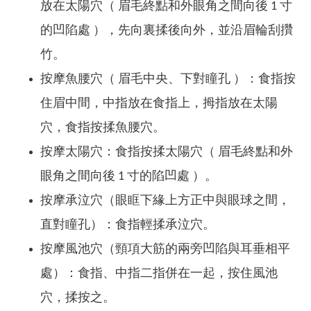
放在太陽穴（ 眉毛終點和外眼角之間向後 1 寸
的凹陷處 ），先向裏揉後向外，並沿眉輪刮攢
竹。
按摩魚腰穴（ 眉毛中央、下對瞳孔 ）：食指按
住眉中間，中指放在食指上，拇指放在太陽
穴，食指按揉魚腰穴。
按摩太陽穴：食指按揉太陽穴（ 眉毛終點和外
眼角之間向後 1 寸的陷凹處 ）。
按摩承泣穴（眼眶下緣上方正中與眼球之間，
直對瞳孔）：食指輕揉承泣穴。
按摩風池穴（頸項大筋的兩旁凹陷與耳垂相平
處）：食指、中指二指併在一起，按住風池
穴，揉按之。