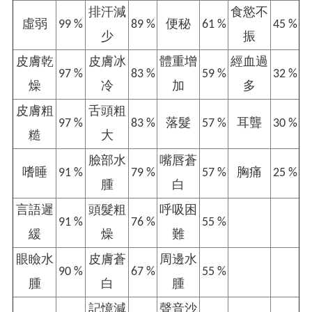
排汗減
食慾不
虛弱
99 %
89 %
便秘
61 %
45 %
少
振
皮膚乾
皮膚冰
體重增
經血過
97 %
83 %
59 %
32 %
燥
冷
加
多
皮膚粗
舌頭粗
97 %
83 %
落髮
57 %
耳聾
30 %
糙
大
臉部水
嘴唇蒼
嗜睡
91 %
79 %
57 %
胸痛
25 %
腫
白
言語遲
頭髮粗
呼吸困
91 %
76 %
55 %
緩
燥
難
眼瞼水
皮膚蒼
周邊水
90 %
67 %
55 %
腫
白
腫
記憶減
聲音沙