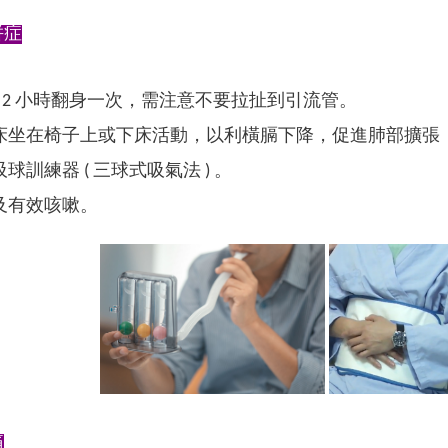
併症
 ~ 2 小時翻身一次，需注意不要拉扯到引流管。
床坐在椅子上或下床活動，以利橫膈下降，促進肺部擴張
球訓練器 ( 三球式吸氣法 ) 。
及有效咳嗽。
​
痛