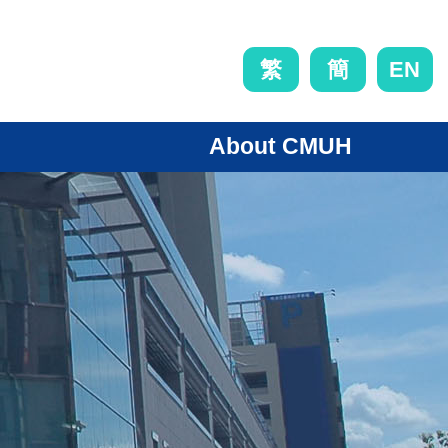
EN
繁
簡
About CMUH