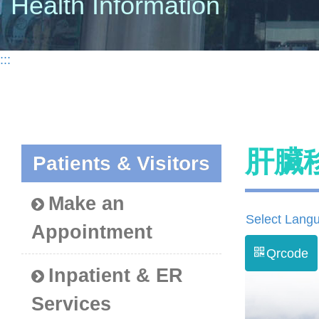
Health Information
:::
肝臟
Patients & Visitors
Make an
Select Lang
Appointment
Qrcode
Inpatient & ER
Services