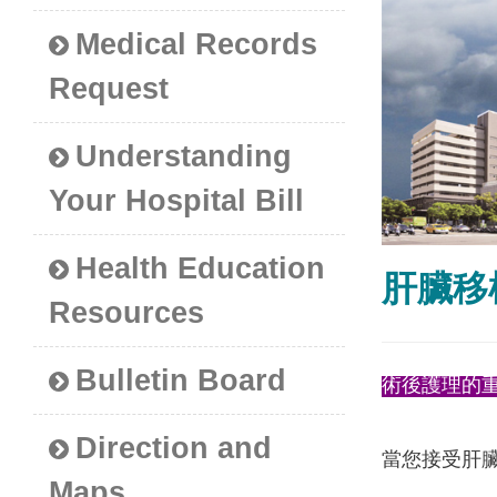
Medical Records
Request
Understanding
Your Hospital Bill
Health Education
肝臟移
Resources
Bulletin Board
術後護理的
Direction and
當您接受肝
Maps