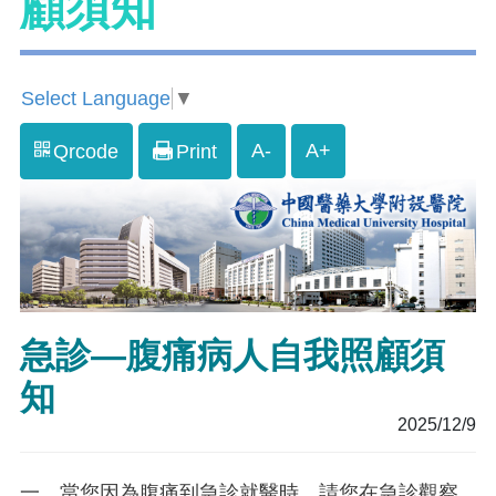
顧須知
Select Language
▼
A-
A+
Qrcode
Print
急診—腹痛病人自我照顧須
知
2025/12/9
一、當您因為腹痛到急診就醫時，請您在急診觀察