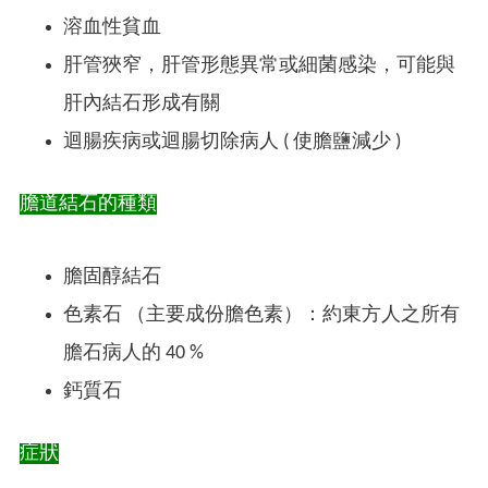
溶血性貧血
肝管狹窄，肝管形態異常或細菌感染，可能與
肝內結石形成有關
迴腸疾病或迴腸切除病人 ( 使膽鹽減少 )
膽道結石的種類
膽固醇結石
色素石 （主要成份膽色素）：約東方人之所有
膽石病人的 40 %
鈣質石
症狀