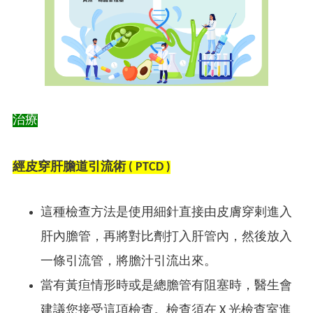
治療
經皮穿肝膽道引流術 ( PTCD )
這種檢查方法是使用細針直接由皮膚穿剌進入
肝內膽管，再將對比劑打入肝管內，然後放入
一條引流管，將膽汁引流出來。
當有黃疸情形時或是總膽管有阻塞時，醫生會
建議您接受這項檢查。檢查須在 X 光檢查室進