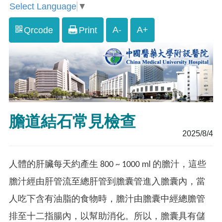
Select Language
▼
A-
A+
Qrcode
Print
膽道結石常見檢查
2025/8/4
人體的肝臟每天約產生 800 ~ 1000 ml 的膽汁，這些
膽汁經由肝管流至總肝管到膽囊管進入膽囊內，當
人吃下含有油脂的食物時，膽汁由膽囊中經總膽管
排至十二指腸內，以幫助消化。所以，膽囊具有儲