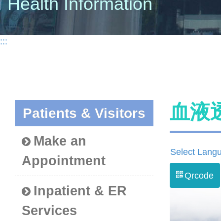
Health Information
:::
血液
Patients & Visitors
Make an
Select Lang
Appointment
Qrcode
Inpatient & ER
Services