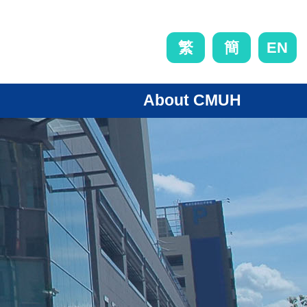
EN
繁
簡
About CMUH