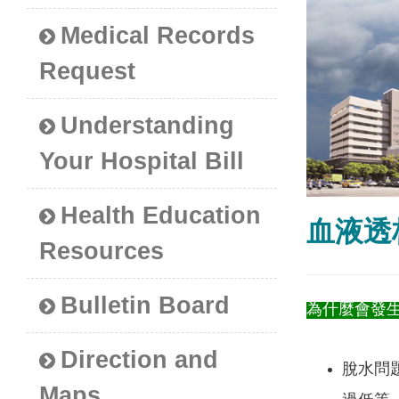
Medical Records
Request
Understanding
Your Hospital Bill
Health Education
血液透
Resources
Bulletin Board
為什麼會發
Direction and
脫水問
Maps