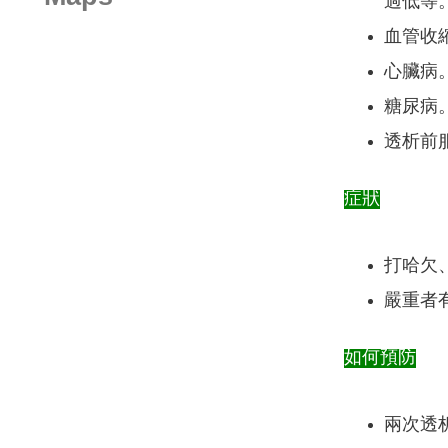
過低等
血管收
心臟病
糖尿病
透析前
症狀
打哈欠
嚴重者
如何預防
兩次透