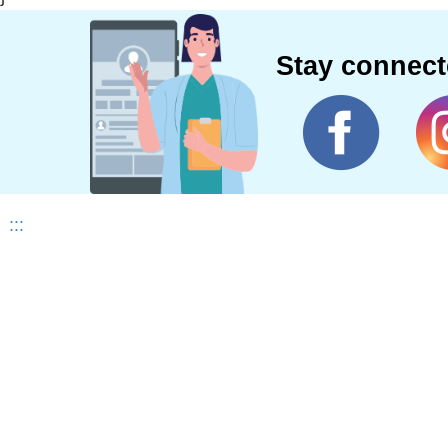
Stay connec
:::