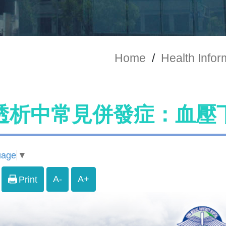
Home
/
Health Infor
透析中常見併發症：血壓
uage
▼
A-
A+
Print