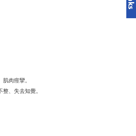
、肌肉痙攣。
不整、失去知覺。