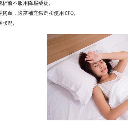
透析前不服用降壓藥物。
善貧血，適當補充鐵劑和使用 EPO。
養狀況。