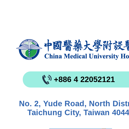
+886 4 22052121
No. 2, Yude Road, North Distr
Taichung City, Taiwan 404