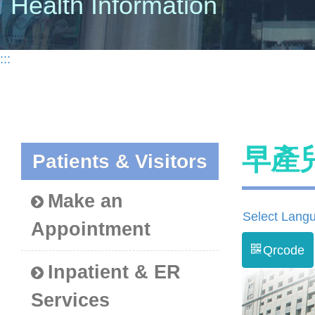
Health Information
:::
早產
Patients & Visitors
Make an
Select Lang
Appointment
Qrcode
Inpatient & ER
Services