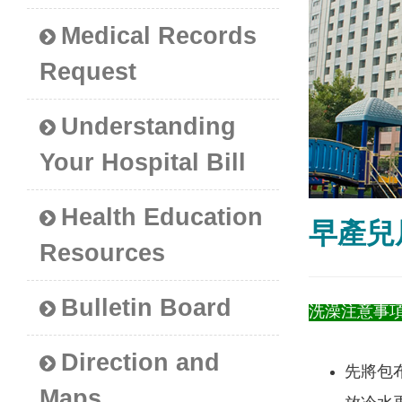
Medical Records
Request
Understanding
Your Hospital Bill
Health Education
早產兒
Resources
Bulletin Board
洗澡注意事
Direction and
先將包
Maps