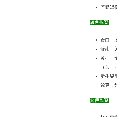
若體溫仍
膚色觀察
蒼白：
發紺：
黃疸：
（如：
新生兒
蠶豆，
糞便觀察