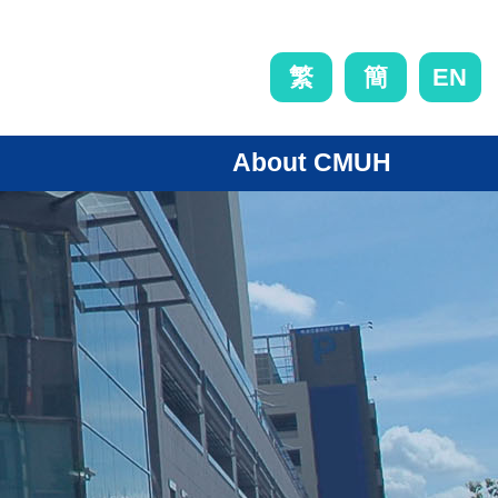
EN
繁
簡
About CMUH