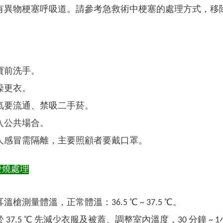
有異物梗塞呼吸道。請參考急救術中梗塞的處理方式，移
寶前洗手。
澡更衣。
氣要流通、禁吸二手菸。
入公共場合。
人感冒需隔離，主要照顧者要戴口罩。
發燒處理
溫槍測量體溫，正常體溫：36.5 ℃ ~ 37.5 ℃。
 37.5 ℃ 先減少衣服及被蓋、調整室內溫度，30 分鐘 ~