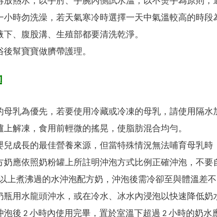
再放熱水，以手肘、手腕內側試水溫，以不燙手為原則，通
一小時勿洗澡，若天氣寒冷時選擇一天中氣溫較高的時段
腋下、腹股溝、生殖部都要清洗乾淨。
浴後幫寶寶做臍帶護理。
項
的母乳為優先，若要使用冷藏或冷凍的母乳，請使用隔水加熱
爐上解凍，食用前輕微的搖晃，使脂肪混合均勻。
嬰兒成長的最佳營養來源，但當特殊情況無法哺育母乳時
方奶應依照奶粉罐上所註明沖泡方式比例正確沖泡，不要
 ℃以上煮沸過的水沖泡配方奶，沖泡後需冷卻至與體溫差不多
奶瓶用水龍頭沖水，或在冷水、冰水內浸泡以快速降低奶
泡後 2 小時內使用完畢，置於室溫下超過 2 小時的奶