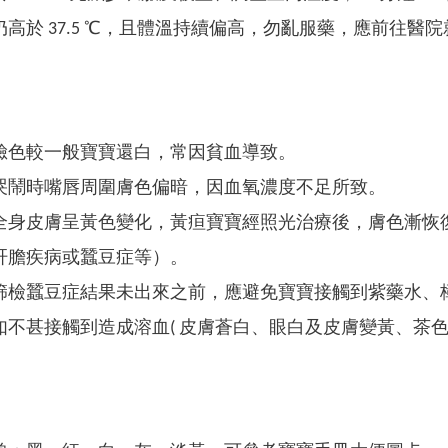
高於 37.5 ℃，且體溫持續偏高，勿亂服藥，應前往醫
臉色較一般寶寶還白，常因貧血導致。
哭鬧時嘴唇周圍膚色偏暗，因血氧濃度不足所致。
全身皮膚呈黃色變化，黃疸寶寶經照光治療後，膚色漸恢
肝膽疾病或蠶豆症等）。
篩檢蠶豆症結果未出來之前，應避免寶寶接觸到紫藥水、
如不甚接觸到造成溶血( 皮膚蒼白、眼白及皮膚變黃、茶色