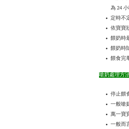
為 24 
定時不
依寶寶
餵奶時
餵奶時
餵食完
嗆奶處理方
停止餵
一般嗆
萬一寶
一般而