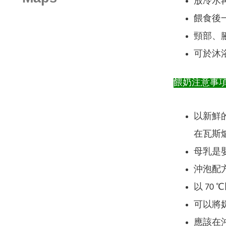
放冷水
餵食後
頸部、
可於沐
餵奶注意事
以新鮮
在瓦斯
母乳是
沖泡配
以 70
可以將
應該在沖