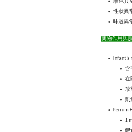
顏色異
性狀異
味道異
藥物作用與
Infant’
含
在
放
劑量
Ferru
1
餵