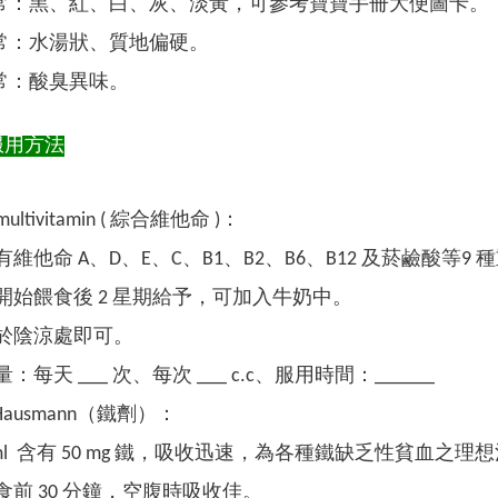
常：黑、紅、白、灰、淡黃，可參考寶寶手冊大便圖卡。
常：水湯狀、質地偏硬。
常：酸臭異味。
服用方法
s multivitamin ( 綜合維他命 )：
有維他命 A、D、E、C、B1、B2、B6、B12 及菸鹼酸等9
開始餵食後 2 星期給予，可加入牛奶中。
於陰涼處即可。
：每天 ___ 次、每次 ___ c.c、服用時間：______
m Hausmann（鐵劑）：
 ml 含有 50 mg 鐵，吸收迅速，為各種鐵缺乏性貧血之理
食前 30 分鐘，空腹時吸收佳。