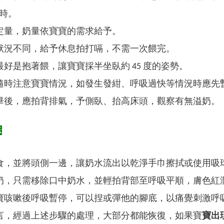
小時。
定量，奶量依寶寶的需求給予。
狀況不同，給予休息拍打嗝，不需一次餵完。
最好是抱著餵，讓寶寶採半坐臥約 45 度的姿勢。
隨時注意寶寶情況，如發生發紺、呼吸過快等情況時應先
畢後，應拍背排氣，予側臥、抬高床頭，觀察有無溢奶。
法
食，並將頭側一邊，讓奶水流出以乾淨手巾擦拭或使用吸
奶，只需移除口中奶水，並輕拍背部至呼吸平順，膚色紅
寶咳嗽後呼吸暫停，可以捏或彈他的腳底，以痛覺刺激呼
言，經過上述步驟的處理，大部分都能恢復，如果寶
寶出