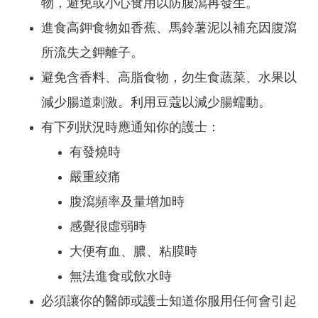
物，避免或小心食用以防腹瀉再發生。
進食高鉀食物如香蕉、馬鈴薯泥以補充因腹瀉
所流失之鉀離子。
避免含香料、高脂食物，勿生食蔬菜、水果以
減少腸道刺激。利用豆蔻以減少腸蠕動。
有下列狀況時應通知你的護士：
有發燒時
嚴重絞痛
腹瀉頻率及量增加時
感覺很虛弱時
大便有血、膿、粘膜時
無法進食或飲水時
必須讓你的醫師或護士知道你服用任何會引起