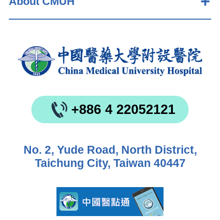
About CMUH
+886 4 22052121
No. 2, Yude Road, North District,
Taichung City, Taiwan 40447