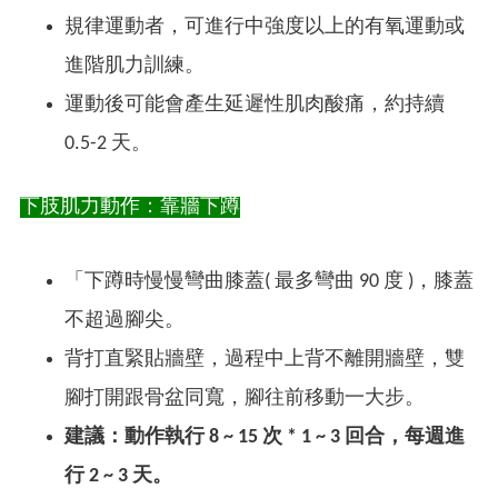
規律運動者，可進行中強度以上的有氧運動或
進階肌力訓練。
運動後可能會產生延遲性肌肉酸痛，約持續
0.5-2 天。
下肢肌力動作：靠牆下蹲
「下蹲時慢慢彎曲膝蓋( 最多彎曲 90 度 )，膝蓋
不超過腳尖。
背打直緊貼牆壁，過程中上背不離開牆壁，雙
腳打開跟骨盆同寬，腳往前移動一大步。
建議：動作執行 8 ~ 15 次 * 1 ~ 3 回合，每週進
行 2 ~ 3 天。