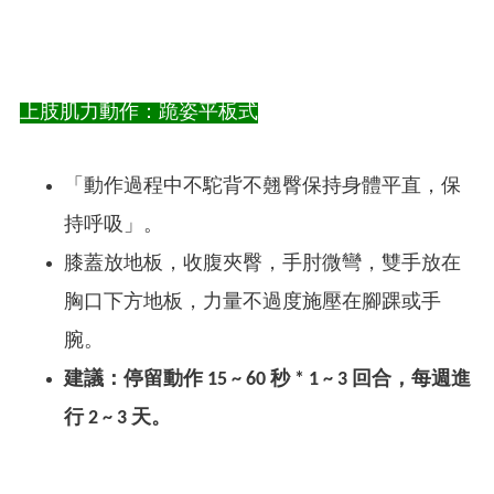
上肢肌力動作：跪姿平板式
「動作過程中不駝背不翹臀保持身體平直，保
持呼吸」。
膝蓋放地板，收腹夾臀，手肘微彎，雙手放在
胸口下方地板，力量不過度施壓在腳踝或手
腕。
建議：停留動作 15 ~ 60 秒 * 1 ~ 3 回合，每週進
行 2 ~ 3 天。