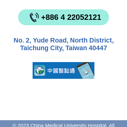
+886 4 22052121
No. 2, Yude Road, North District,
Taichung City, Taiwan 40447
© 2023 China Medical University Hospital. All