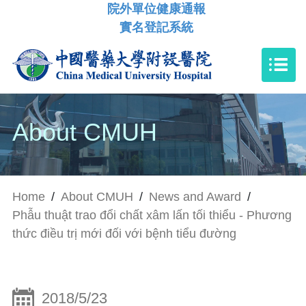
院外單位健康通報
實名登記系統
About CMUH
Home
/
About CMUH
/
News and Award
/
Phẫu thuật trao đổi chất xâm lấn tối thiểu - Phương
thức điều trị mới đối với bệnh tiểu đường
2018/5/23