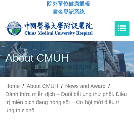
院外單位健康通報
實名登記系統
About CMUH
Home
/
About CMUH
/
News and Award
/
Đánh thức miễn dịch – Đuổi bắt ung thư phổi. Điều
trị miễn dịch đang nóng sốt – Cơ hội mới điều trị
ung thư phổi