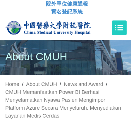
院外單位健康通報
實名登記系統
About CMUH
Home
/
About CMUH
/
News and Award
/
CMUH Memanfaatkan Power BI Berhasil
Menyelamatkan Nyawa Pasien Mengimpor
Platform Azure Secara Menyeluruh, Menyediakan
Layanan Medis Cerdas