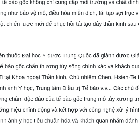
ì tế bào gốc không chỉ cung cấp môi trường và chất din
g như bảo vệ mô, điều hòa miễn dịch, tái tạo sợi trục và 
ột chiến lược mới để phục hồi tái tạo dây thần kinh sau
ện thuộc Đại học Y dược Trung Quốc đã giành được Gi
ị tế bào gốc chấn thương tủy sống chính xác và khách q
i tại Khoa ngoại Thần kinh, Chủ nhiệm Chen, Hsien-Te 
nh ảnh Y học, Trung tâm Điều trị Tế bào v.v... Các chủ đ
ng châm độc đáo của tế bào gốc trung mô tủy xương tro
ớng hiệu chỉnh động và kết hợp với công nghệ xử lý hìn
ình ảnh y học tiêu chuẩn hóa và khách quan nhằm đánh 