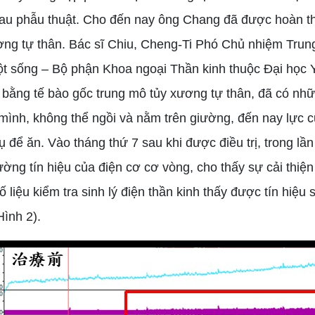
au phẫu thuật. Cho đến nay ông Chang đã được hoàn thà
ơng tự thân. Bác sĩ Chiu, Cheng-Ti Phó Chủ nhiệm Tru
ột sống – Bộ phận Khoa ngoại Thần kinh thuộc Đại học 
rị bằng tế bào gốc trung mô tủy xương tự thân, đã có nhữ
 mình, không thể ngồi và nằm trên giường, đến nay lực c
 để ăn. Vào tháng thứ 7 sau khi được điều trị, trong lần
ường tín hiệu của điện cơ cơ vòng, cho thấy sự cải thiệ
ố liệu kiểm tra sinh lý điện thần kinh thấy được tín hiệu s
Hình 2).