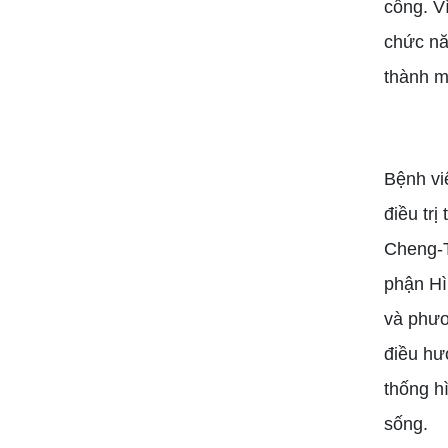
công. V
chức năn
thành m
Bệnh vi
điều tr
Cheng-T
phận Hì
và phươ
điều hư
thống h
sống.