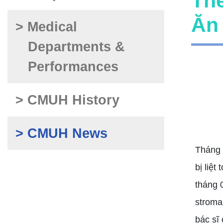
Th
Ăn
> Medical
Departments &
Performances
> CMUH History
> CMUH News
Tháng 
bị liệ
tháng 
stroma
bác sĩ