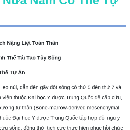
u Nửa Năm Có Thể Tự
ch Nặng Liệt Toàn Thân
nh Thế Tái Tạo Tủy Sống
Thể Tự Ăn
leo núi, dẫn đến gãy đốt sống cổ thứ 5 đến thứ 7 và
nh viện thuộc Đại học Y dược Trung Quốc để cấp cứu,
ủy xương tự thân (Bone-marrow-derived mesenchymal
 thuộc Đại học Y dược Trung Quốc tập hợp đội ngũ y
cứu sống, đồng thời tích cực thực hiện phục hồi chức