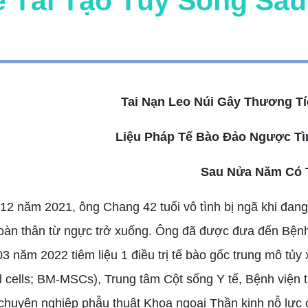
ế Tái Tạo Tủy Sống Sa
Tai Nạn Leo Núi Gây Thương Tí
Liệu Pháp Tế Bào Đảo Ngược Tì
Sau N
ửa Năm Có 
12 năm 2021, ông Chang 42 tuổi vô tình bị ngã khi đang 
t toàn thân từ ngực trở xuống. Ông đã được đưa đến Bệ
03 năm 2022 tiêm liệu 1 điều trị tế bào gốc trung mô t
l cells; BM-MSCs), Trung tâm Cột sống Y tế, Bệnh viện
 chuyên nghiệp phẫu thuật Khoa ngoại Thần kinh nỗ lực 