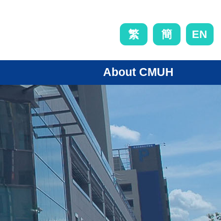
EN
繁
簡
About CMUH