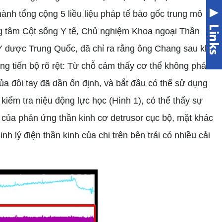
nh tổng cộng 5 liều liệu pháp tế bào gốc trung mô
ng tâm Cột sống Y tế, Chủ nghiệm Khoa ngoại Thần
Y dược Trung Quốc, đã chỉ ra rằng ông Chang sau khi
ng tiến bộ rõ rệt: Từ chỗ cảm thấy cơ thể không phải
ủa đôi tay đã dần ổn định, và bắt đầu có thể sử dụng
 kiểm tra niệu động lực học (Hình 1), có thể thấy sự
n của phản ứng thần kinh cơ detrusor cục bộ, mặt khác
inh lý điện thần kinh của chi trên bên trái có nhiều cải