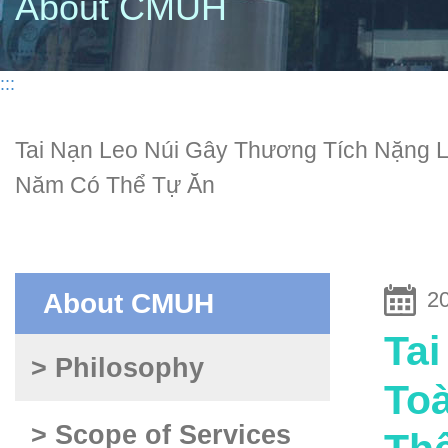
About CMUH
:::
Tai Nạn Leo Núi Gây Thương Tích Nặng L
Năm Có Thể Tự Ăn
2
About CMUH
Tai
> Philosophy
To
> Scope of Services