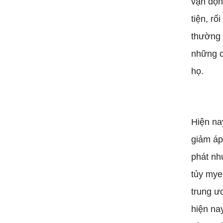
vận độn
tiện, rố
thường 
những ch
họ.
Hiện na
giảm áp
phát nh
tủy mye
trung ư
hiện nay