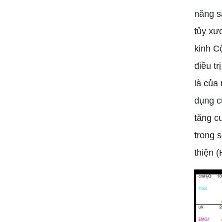
năng s
tủy xư
kinh C
điều t
là của
dụng cụ
tăng c
trong s
thiện (