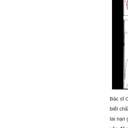
Bác sĩ 
biết ch
tai nạn