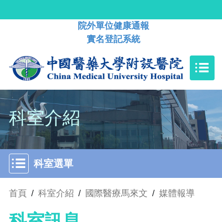
院外單位健康通報
實名登記系統
科室介紹
科室選單
首頁
/
科室介紹
/
國際醫療馬來文
/
媒體報導
科室訊息