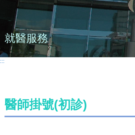
就醫服務
:::
醫師掛號(初診)