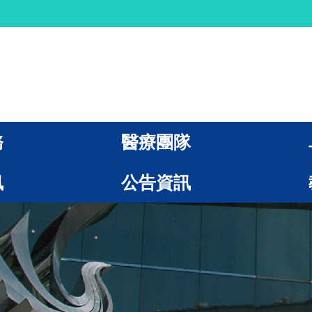
務
醫療團隊
訊
公告資訊