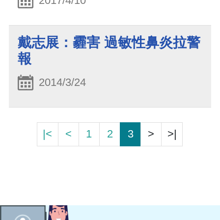
2017/4/10
戴志展：霾害 過敏性鼻炎拉警
報
2014/3/24
|<
<
1
2
3
>
>|