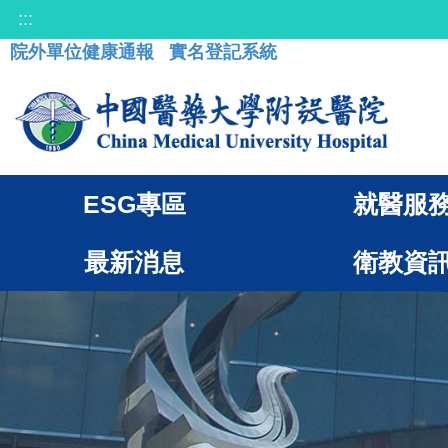
:::
院外單位健康通報
實名登記系統
ESG專區
就醫服
最新消息
衛教資