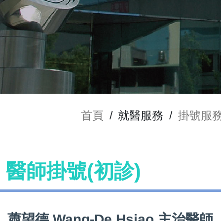
首頁
/
就醫服務
/
掛號服
ao 醫師掛號(初診)
蕭望德 Wang-De Hsiao 主治醫師