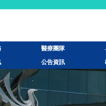
務
醫療團隊
訊
公告資訊