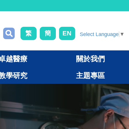
繁
簡
EN
Select Language
▼
卓越醫療
關於我們
教學研究
主題專區