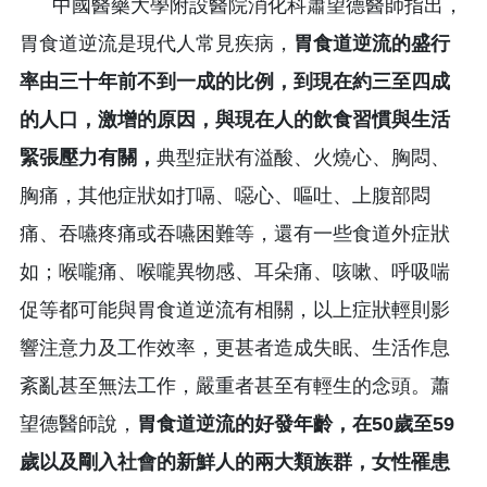
中國醫藥大學附設醫院消化科蕭望德醫師指出，
胃食道逆流是現代人常見疾病，
胃食道逆流的盛行
率由三十年前不到一成的比例，到現在約三至四成
的人口，激增的原因，與現在人的飲食習慣與生活
緊張壓力有關，
典型症狀有溢酸、火燒心、胸悶、
胸痛，其他症狀如打嗝、噁心、嘔吐、上腹部悶
痛、吞嚥疼痛或吞嚥困難等，還有一些食道外症狀
如；喉嚨痛、喉嚨異物感、耳朵痛、咳嗽、呼吸喘
促等都可能與胃食道逆流有相關，以上症狀輕則影
響注意力及工作效率，更甚者造成失眠、生活作息
紊亂甚至無法工作，嚴重者甚至有輕生的念頭。蕭
望德醫師說，
胃食道逆流的好發年齡，在50歲至59
歲以及剛入社會的新鮮人的兩大類族群，女性罹患