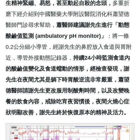
生精神緊繃、易怒，甚至動起自殺的念頭，
多重折
磨下經介紹到中國醫藥大學附設醫院消化科蕭望德
醫師門診尋求幫助，
蕭醫師建議謝先生進行「動態
酸鹼值監測 (ambulatory pH monitor)」
：將一條
0.2公分細小導管，經謝先生的鼻腔放入食道與胃附
近，導管外接動態記錄器，
持續24小時監測食道內
的酸鹼值變化及食道蠕動的情形，經檢查發現，謝
先生在夜間尤其是躺下時胃酸逆流非常嚴重，蕭望
德醫師請謝先生更改服用制酸劑時間，以及改變晚
餐的飲食內容，戒除吃宵夜習慣後，夜間火燒心症
狀明顯改善，謝先生終於恢復原本的精神及活力。