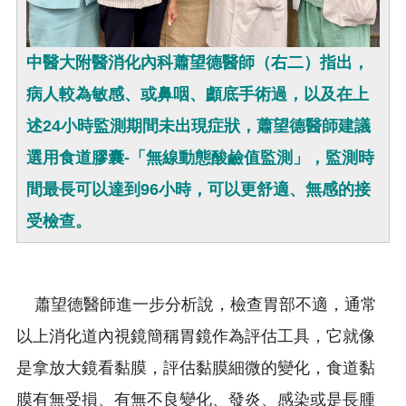
中醫大附醫消化內科蕭望德醫師（右二）指出，
病人較為敏感、或鼻咽、顱底手術過，以及在上
述24小時監測期間未出現症狀，蕭望德醫師建議
選用食道膠囊-「無線動態酸鹼值監測」，監測時
間最長可以達到96小時，可以更舒適、無感的接
受檢查。
蕭望德醫師進一步分析說，檢查胃部不適，通常
以上消化道內視鏡簡稱胃鏡作為評估工具，它就像
是拿放大鏡看黏膜，評估黏膜細微的變化，食道黏
膜有無受損、有無不良變化、發炎、感染或是長腫