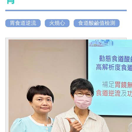
胃食道逆流
火燒心
食道酸鹼值檢測