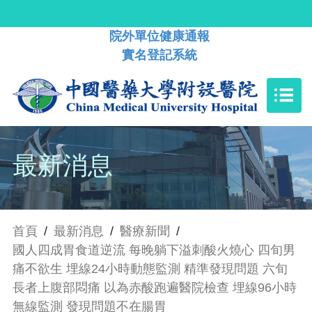
院外單位健康通報
實名登記系統
最新消息
首頁
/
最新消息
/
醫療新聞
/
國人四成胃食道逆流 每晚躺下溢刺酸火燒心 四旬男
痛不欲生 埋線24小時動態監測 精準發現問題 六旬
長者上腹部悶痛 以為赤酸跑遍醫院檢查 埋線96小時
無線監測 發現問題不在腸胃