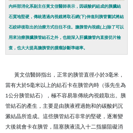
內科部消化系副主任黃文信醫師表示，因碳酸鈣組成的胰臟結
石質地堅硬，傳統透過內視鏡將取石網(下)伸進到胰管嘗試將結
石絞碎後取出的治療方式往往不佳。膽胰管內視鏡(上)除了可以
用來治療胰臟胰管結石之外，也能深入肝臟膽管內直接切片檢
查，也大大提高膽胰管的腫瘤診斷準確率。
黃文信醫師指出，正常的胰管直徑小於3毫米，
當有大於5毫米以上的結石卡在胰管內時（張先生為
1公分胰管結石），極不容易靠傳統內視鏡取出。胰
管結石的產生，主要是由胰液裡過飽和的碳酸鈣沉
澱結晶所造成。這些胰管結石非常的堅硬，逐漸變
大後就會卡在胰管，阻塞胰液流入十二指腸阻礙消