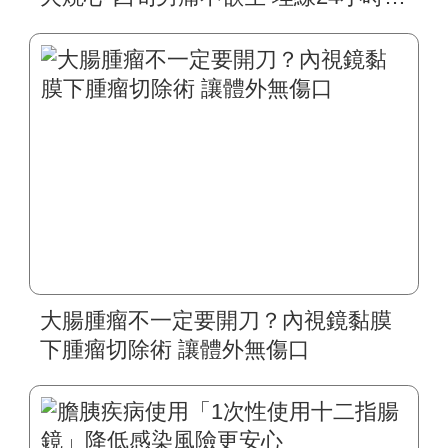
態監測 精準發現問題 六旬長者上腹部
悶痛 以為赤酸跑遍醫院檢查 埋線96小
時無線監測 發現問題不在腸胃
大腸腫瘤不一定要開刀？內視鏡黏膜
下腫瘤切除術 讓體外無傷口