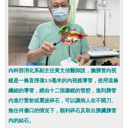
內科部消化系副主任黃文信醫師說，膽胰管內視
鏡是一條直徑僅3.5毫米的內視鏡導管，使用這條
纖細的導管，經由十二指腸鏡的管腔，進到胰管
內進行雷射或震波碎石，可以讓病人在不開刀、
無任何傷口的情況下，順利碎石及取出胰臟胰管
內的結石。