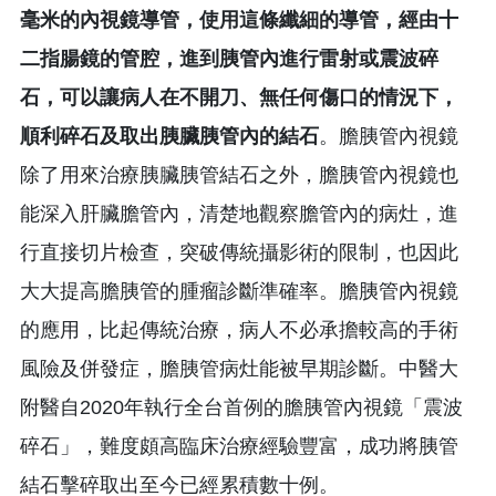
毫米的內視鏡導管，使用這條纖細的導管，經由十
二指腸鏡的管腔，進到胰管內進行雷射或震波碎
石，可以讓病人在不開刀、無任何傷口的情況下，
順利碎石及取出胰臟胰管內的結石
。膽胰管內視鏡
除了用來治療胰臟胰管結石之外，膽胰管內視鏡也
能深入肝臟膽管內，清楚地觀察膽管內的病灶，進
行直接切片檢查，突破傳統攝影術的限制，也因此
大大提高膽胰管的腫瘤診斷準確率。膽胰管內視鏡
的應用，比起傳統治療，病人不必承擔較高的手術
風險及併發症，膽胰管病灶能被早期診斷。中醫大
附醫自2020年執行全台首例的膽胰管內視鏡「震波
碎石」，難度頗高臨床治療經驗豐富，成功將胰管
結石擊碎取出至今已經累積數十例。