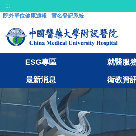
:::
院外單位健康通報
實名登記系統
ESG專區
就醫服
最新消息
衛教資