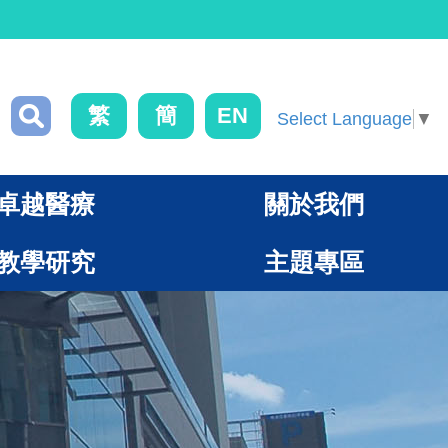
繁
簡
EN
Select Language
▼
卓越醫療
關於我們
教學研究
主題專區