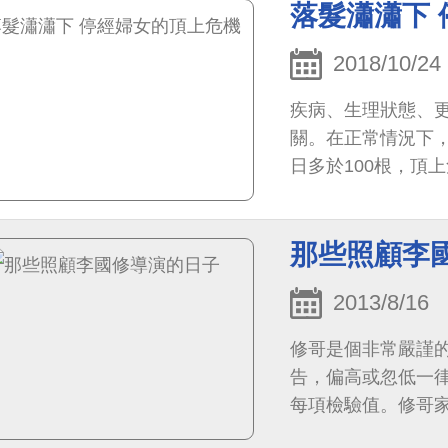
落髮瀟瀟下
2018/10/24
疾病、生理狀態、
關。在正常情況下，
日多於100根，頂
那些照顧李
2013/8/16
修哥是個非常嚴謹
告，偏高或忽低一律
每項檢驗值。修哥