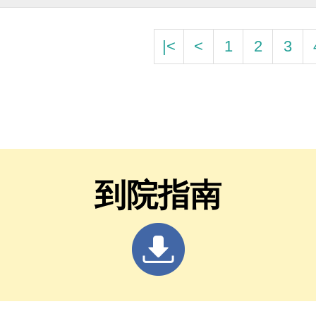
|<
<
1
2
3
到院指南