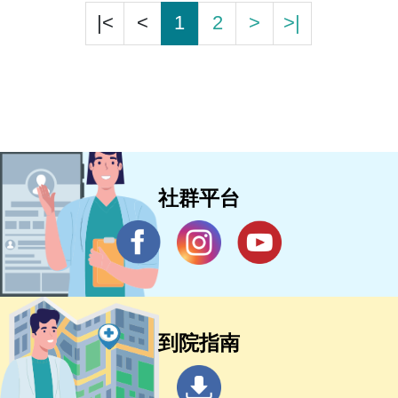
|<
<
1
2
>
>|
社群平台
到院指南