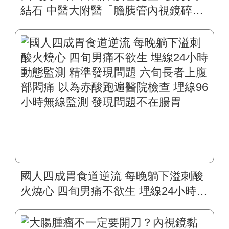
結石 中醫大附醫「膽胰管內視鏡碎
石」 精準擊破頑固結石 無需住院、無
副作用 戒酒重拾健康人生
國人四成胃食道逆流 每晚躺下溢刺酸
火燒心 四旬男痛不欲生 埋線24小時動
態監測 精準發現問題 六旬長者上腹部
悶痛 以為赤酸跑遍醫院檢查 埋線96小