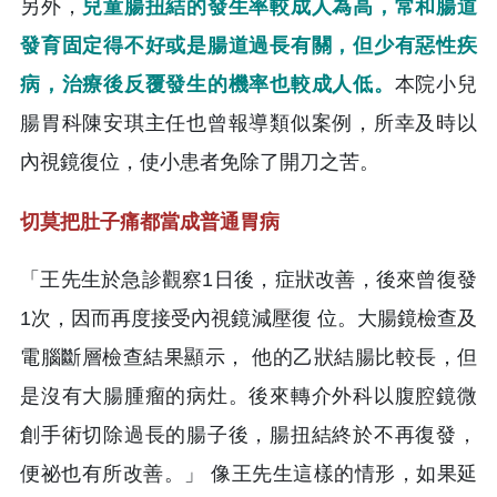
另外，
兒童腸扭結的發生率較成人為高，常和腸道
發育固定得不好或是腸道過長有關，但少有惡性疾
病，治療後反覆發生的機率也較成人低。
本院小兒
腸胃科陳安琪主任也曾報導類似案例，所幸及時以
內視鏡復位，使小患者免除了開刀之苦。
切莫把肚子痛都當成普通胃病
「王先生於急診觀察1日後，症狀改善，後來曾復發
1次，因而再度接受內視鏡減壓復 位。大腸鏡檢查及
電腦斷層檢查結果顯示， 他的乙狀結腸比較長，但
是沒有大腸腫瘤的病灶。後來轉介外科以腹腔鏡微
創手術切除過長的腸子後，腸扭結終於不再復發，
便祕也有所改善。」 像王先生這樣的情形，如果延