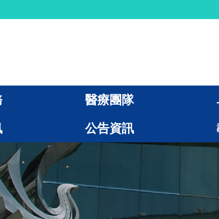
務
醫療團隊
訊
公告資訊