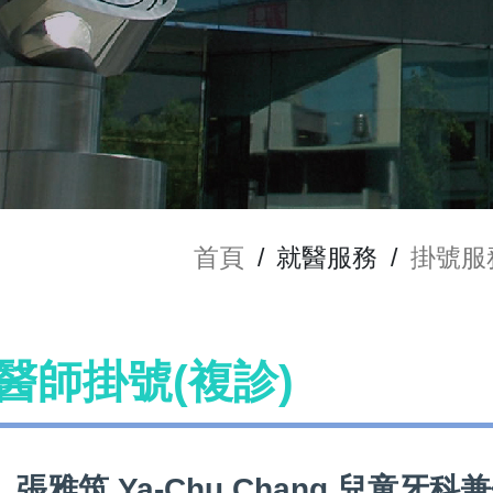
首頁
/
就醫服務
/
掛號服
g 醫師掛號(複診)
張雅筑 Ya-Chu Chang 兒童牙科