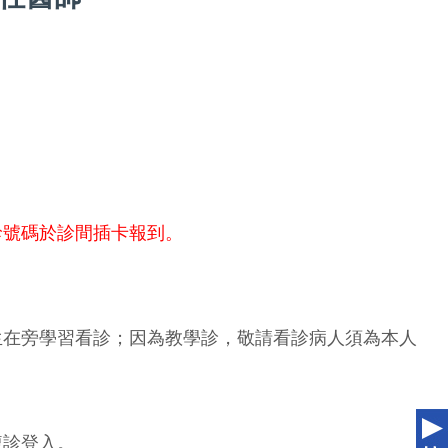
診號碼於診間插卡報到。
生在旁學習看診；因為教學診，敬請看診病人須為本人
複診登入。