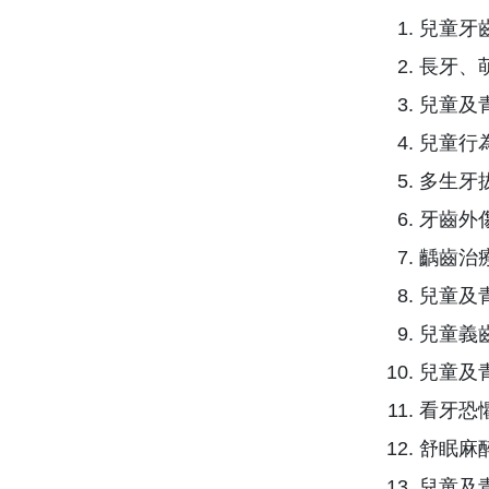
兒童牙
長牙、
兒童及
兒童行
多生牙
牙齒外
齲齒治
兒童及
兒童義
兒童及
看牙恐
舒眠麻
兒童及