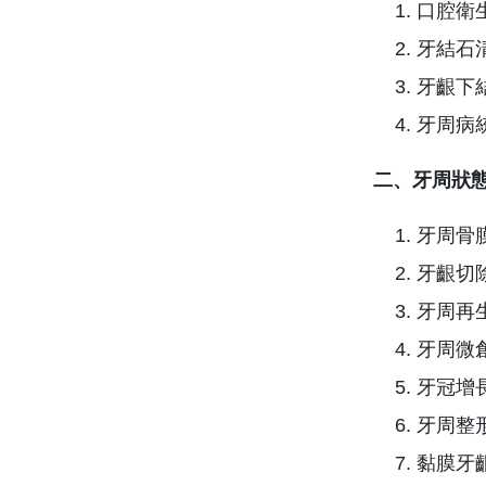
口腔衛
牙結石清
牙齦下
牙周病
二、牙周狀
牙周骨
牙齦切
牙周再
牙周微創
牙冠增
牙周整
黏膜牙