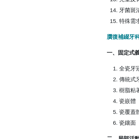
牙菌斑
特殊需
贋復補綴牙科
一、固定式
全瓷牙
傳統式
樹脂粘
瓷嵌體
瓷覆蓋
瓷鑲面
二、局部活