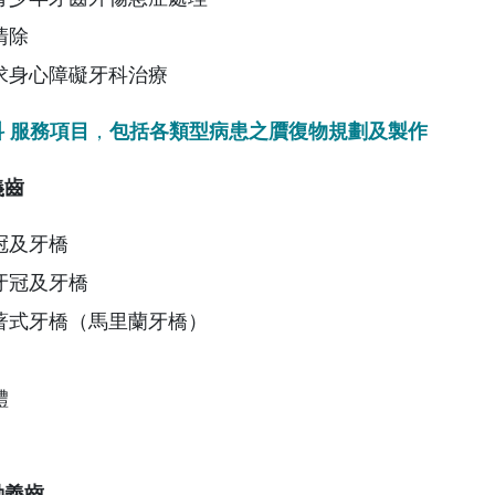
清除
求身心障礙牙科治療
 服務項目
，
包括各類型病患之贋復物規劃及製作
義齒
冠及牙橋
牙冠及牙橋
著式牙橋（馬里蘭牙橋）
體
動義齒