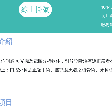
404
線上掛號
眼耳
服務專
介紹
位側顱 X 光機及電腦分析軟体，對於診斷治療矯正患者
矯正；口腔外科之正顎手術、唇顎裂患者之植骨術、牙科
。
項目