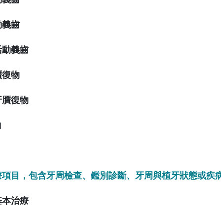
動義齒
活動義齒
贋復物
牙贋復物
白
療項目，包含牙周檢查、鑑別診斷、牙周與植牙狀態或疾
基本治療