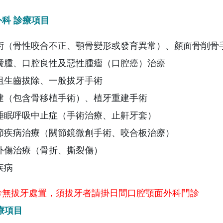
科 診療項目
術（骨性咬合不正、顎骨變形或發育異常）、顏面骨削骨
囊腫、口腔良性及惡性腫瘤（口腔癌）治療
阻生齒拔除、一般拔牙手術
建（包含骨移植手術）、植牙重建手術
睡眠呼吸中止症（手術治療、止鼾牙套）
節疾病治療（關節鏡微創手術、咬合板治療）
外傷治療（骨折、撕裂傷）
疾病
診無拔牙處置，須拔牙者請掛日間口腔顎面外科門診
療項目