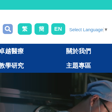
繁
簡
EN
Select Language
▼
卓越醫療
關於我們
教學研究
主題專區