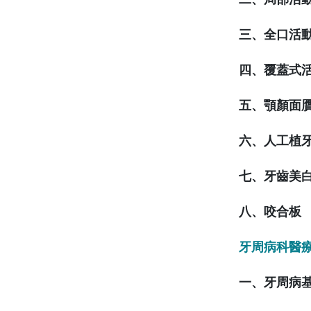
三、全口活
四、覆蓋式
五、顎顏面
六、人工植
七、牙齒美
八、咬合板
牙周病科醫
一、牙周病