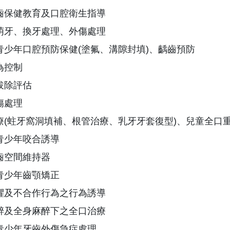
齒保健教育及口腔衛生指導
萌牙、換牙處理、外傷處理
青少年口腔預防保健(塗氟、溝隙封填)、齲齒預防
為控制
拔除評估
傷處理
療(蛀牙窩洞填補、根管治療、乳牙牙套復型)、兒童全口
青少年咬合誘導
齒空間維持器
青少年齒顎矯正
懼及不合作行為之行為誘導
醉及全身麻醉下之全口治療
青少年牙齒外傷急症處理