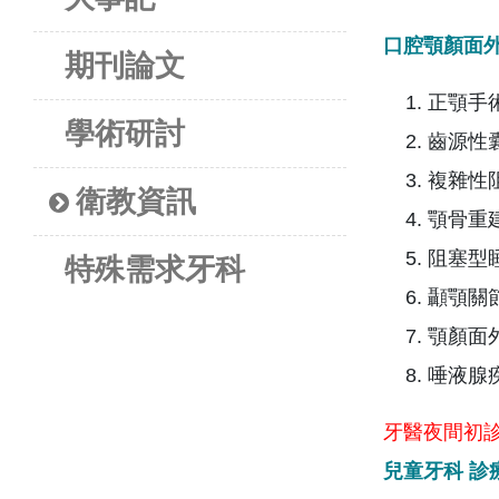
口腔顎顏面外
期刊論文
正顎手
學術研討
齒源性
複雜性
衛教資訊
顎骨重
阻塞型
特殊需求牙科
顳顎關
顎顏面
唾液腺
牙醫夜間初
兒童牙科 診