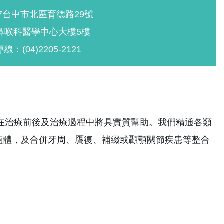
47台中市北區育德路29號
鼻喉科醫學中心大樓5樓
線：(04)2205-2121
在治療前後及治療過程中將具實質幫助。我們精通各類
植體，及合併牙周、贗復、補綴或顳顎關節疾患等整合