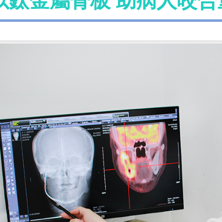
以鈦金屬骨板 助病人咬