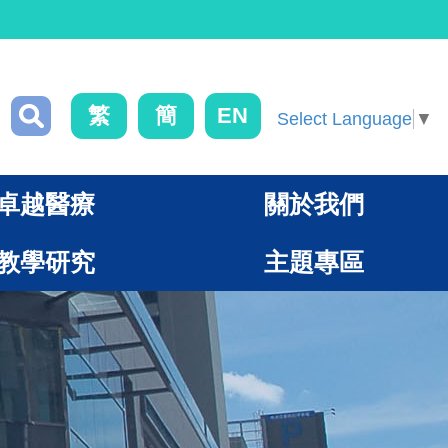
繁
簡
EN
Select Language
▼
卓越醫療
關於我們
教學研究
主題專區