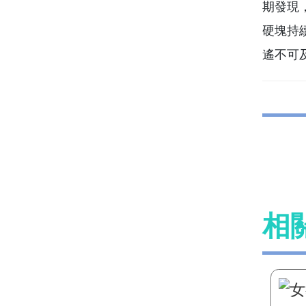
期發現
硬塊持
遙不可
相