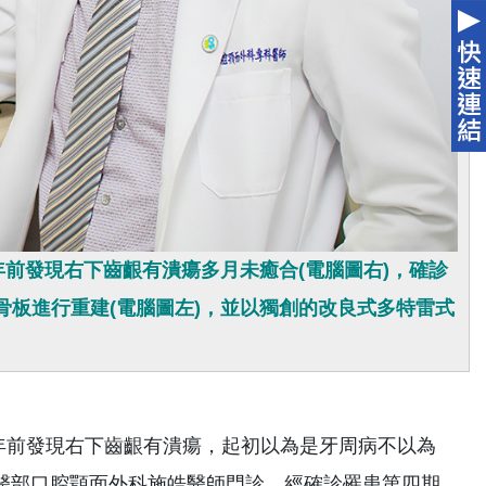
前發現右下齒齦有潰瘍多月未癒合(電腦圖右)，確診
屬骨板進行重建(電腦圖左)，並以獨創的改良式多特雷式
前發現右下齒齦有潰瘍，起初以為是牙周病不以為
醫部口腔顎面外科施皓醫師門診，經確診罹患第四期