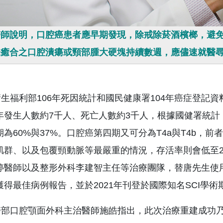
醫師說明，口腔癌患者應早期發現，除戒除菸酒檳榔，避
未癒合之口腔潰瘍或頸部腫大硬塊持續數週，應儘速就醫
福利部106年死因統計和國民健康署104年癌症登記資
年發生人數約7千人、死亡人數約3千人，根據國健署統計，
期為60%與37%。口腔癌第四期又可分為T4a與T4b，
肌群、以及包覆頸動脈等最嚴重的情況，存活率則會低至
婷醫師以及整形外科李建智主任等治療團隊，替唐先生使用
最佳病例報告，並於2021年刊登於國際知名SCI學術期刊Journal 
口腔顎面外科主治醫師施皓指出，此次治療重建成功乃