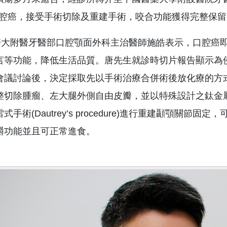
b)口腔癌，接受手術切除及重建手術，咬合功能獲得完整保
附醫牙醫部口腔顎面外科主治醫師施皓表示，口腔癌即
言等功能，降低生活品質。唐先生就診時切片報告顯示為侵
會議討論後，決定採取先以手術治療合併術後放化療的方
整切除腫瘤、左大腿外側自由皮瓣，並以特殊設計之鈦金
式手術(Dautrey’s procedure)進行重建顳顎
嚼功能並且可正常進食。