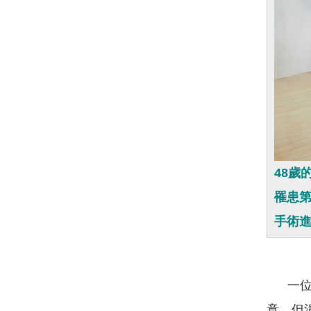
48歲
罹患第
手術
一位4
意，但