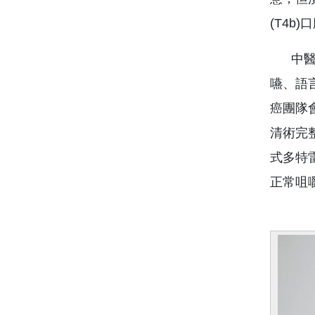
(T4
中醫大
嚥、語
癌團隊
清術完
式多特雷
正常咀