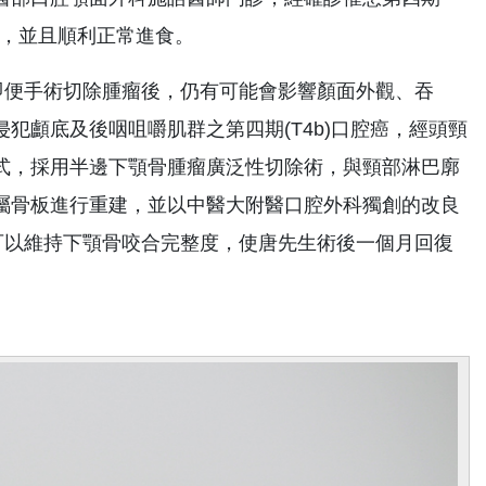
留，並且順利正常進食。
便手術切除腫瘤後，仍有可能會影響顏面外觀、吞
犯顱底及後咽咀嚼肌群之第四期(T4b)口腔癌，經頭頸
式，採用半邊下顎骨腫瘤廣泛性切除術，與頸部淋巴廓
屬骨板進行重建，並以中醫大附醫口腔外科獨創的改良
關節固定，可以維持下顎骨咬合完整度，使唐先生術後一個月回復