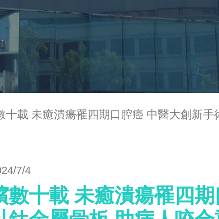
數十載 未癒潰瘍罹四期口腔癌 中醫大創新手
024/7/4
檳數十載 未癒潰瘍罹四期