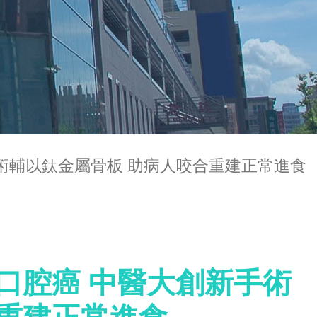
術輔以鈦金屬骨板 助病人咬合重建正常進食
口腔癌 中醫大創新手術