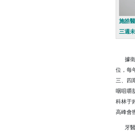
施皓
三週
據衛生
位，每
三、四
咽咀嚼
科林于
高峰會獲得
牙醫部