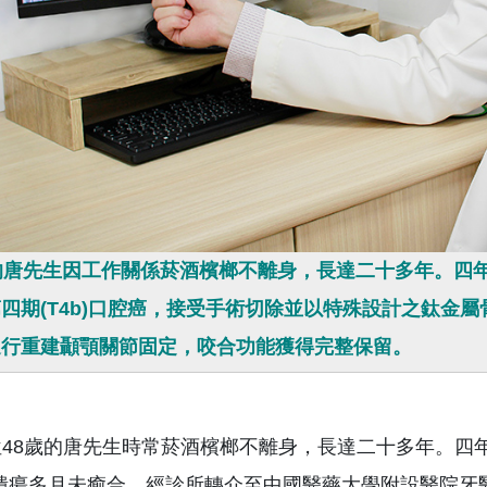
的唐先生因工作關係菸酒檳榔不離身，長達二十多年。四年
四期(T4b)口腔癌，接受手術切除並以特殊設計之鈦金
進行重建顳顎關節固定，咬合功能獲得完整保留。
8歲的唐先生時常菸酒檳榔不離身，長達二十多年。四年
潰瘍多月未癒合，經診所轉介至中國醫藥大學附設醫院牙