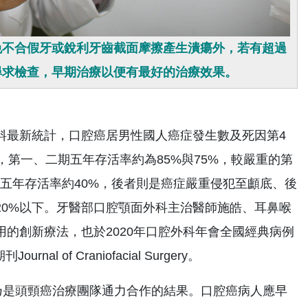
免不合假牙或銳利牙齒截面摩擦產生潰瘍外，若有超過
尋求檢查，早期治療以便有最好的治療效果。
料最新統計，口腔癌居男性國人癌症發生數及死因第4
第一、二期五年存活率約為85%與75%，較嚴重的第
前者五年存活率約40%，後者則是癌症嚴重侵犯至顱底、後
20%以下。牙醫部口腔顎面外科主治醫師施皓、耳鼻喉
的創新療法，也於2020年口腔外科年會全國經典病例
of Craniofacial Surgery。
是頭頸癌治療團隊通力合作的結果。口腔癌病人應早