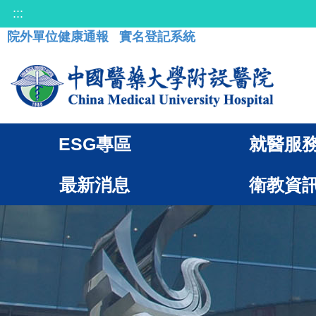
:::
院外單位健康通報
實名登記系統
ESG專區
就醫服
最新消息
衛教資