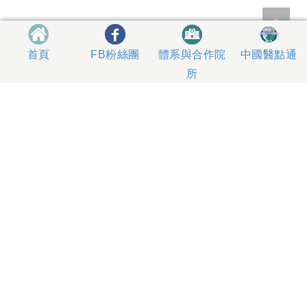
體系與合作院
中國醫點通
首頁
FB粉絲團
所
404327 台中市北區育德路2號
總機電話專線 04-22052121、04-22062121
人工掛號服務 04-22056631
到院指南
網站意見
社區服務
無菸醫院
影片專區
箱