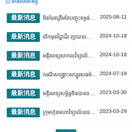
មានព័ត៌មានថ្មី
2025-06-11
最新消息
មិនមែនត្រឹមតែបញ្ចុះទម្ងន់ទេ ប៉ុន្តែជាជីវិតមានសុខភាពល្អជាងមុន!
2024-10-18
最新消息
បើកមុខវិជ្ជាជីវៈព្យាបាលដោយកាំរស្មីប្រូតុង៖ មន្ទីរពេទ្យសាកលវិទ្យាល័យវេជ្ជសាស្ត្រ​ចិន គួរឱ្យកសាងសេវាសុខាភិបាលថ្មីទៅកាន់ម៉ាឡេស៊ី ពង្រឹងការផ្លាស់ប្តូរសុខាភិបាលតាមគោលនយោបាយតំបន់ខាងត្បូងថ្មី និងពង្រីកបទពិសោធន៍ជោគជ័យ
2024-10-18
最新消息
មន្ទីរពេទ្យសាកលវិទ្យាល័យវេជ្ជសាស្រ្តចិន ច្នៃប្រឌិតវិក័យសាស្រ្តបេះដូងឲ្យអ្នកជំងឺមកពីកោះហ្គាមកាន់តែមានសុខភាពល្អ
2024-07-19
最新消息
ករណីសង្គ្រោះសប្បុរសធម៌អន្តរជាតិលើកទី ៧៖ កុមារជំងឺមហារីកប្រសាទ ព្យាបាលដោយចាក់ថ្នាំអ៊ីម្យូន GD2 សម្រាប់សង្គ្រោះជីវិត
2023-03-30
最新消息
មន្ទីរពេទ្យសម្ព័ន្ធចិនបានទទួលជោគជ័យក្នុងការផ្លាស់ប្តូរទម្រង់ឌីជីថល និងបានឈ្នះពានរង្វាន់មន្ទីរពេទ្យឆ្លាតវៃប្រចាំឆ្នាំរបស់សិង្ហបុរី ដែលទាក់ទាញការចាប់អារម្មណ៍ពីអន្តរជាតិ ក្រុមគ្រូពេទ្យអន្តរជាតិជួលដល់រដ្ឋាភិបាលក្នុងការលើកកម្ពស់ទិសដៅខាងត្បូងថ្មី កសាងរូបភាពម៉ាកយីហោអន្តរជាតិរបស់តៃវ៉ាន់
2023-03-29
最新消息
ក្រុមហ៊ុនមហាវិទ្យាល័យវេជ្ជសាស្ត្រចិន ដោយមហាវិទ្យាល័យមានសមាជិក និងក្រុមហ៊ុន Roche បានចុះហត្ថលេខាលើអនុសន្ធិ MOU ដើម្បីសហការជាមួយគ្នាដើម្បីកែលម្អការតេស្តត្រឹមត្រូវ។