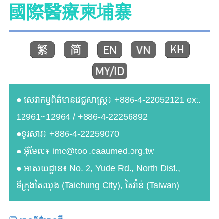
國際醫療柬埔寨
● សេវាកម្មព័ត៌មានវេជ្ជសាស្រ្ត៖ +886-4-22052121 ext.
12961~12964 / +886-4-22256892
●ទូរសារ៖ +886-4-22259070
● អ៊ីមែល៖ imc@tool.caaumed.org.tw
● អាសយដ្ឋាន៖ No. 2, Yude Rd., North Dist.,
ទីក្រុងតៃឈុង (Taichung City), តៃវ៉ាន់ (Taiwan)