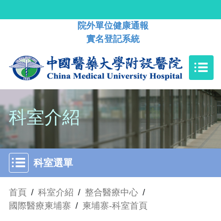
院外單位健康通報
實名登記系統
科室介紹
科室選單
首頁
/
科室介紹
/
整合醫療中心
/
國際醫療柬埔寨
/
柬埔寨-科室首頁