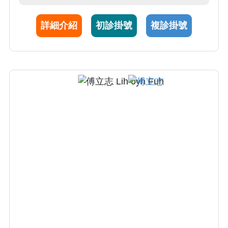
題，提供成長調節控制）。有些埋伏齒，可藉
由矯正牽引，將該顆牙齒拉至正常齒列位置，
詳細介紹
初診掛號
複診掛號
回復患者美觀及咬合功能。