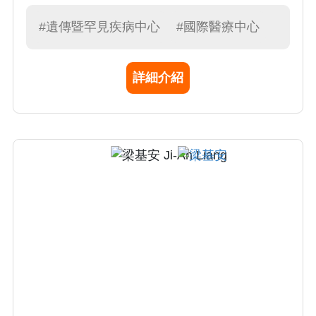
隊，治療腦性麻痺、癲癇、腦部急症等急、
重、難症的孩子。
#遺傳暨罕見疾病中心
#國際醫療中心
詳細介紹