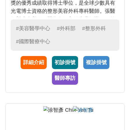
獎的優秀成績取得博士學位，是全球少數具有
光電博士資格的整形美容外科專科醫師。張醫
師對皮膚與傷口醫學有深入的專業知識，目前
是教育部定教授，手術專長為皮膚腫瘤切除與
#美容醫學中心
#外科部
#整形外科
重建（surgical oncologist)，脂肪移植，外傷疤
#國際醫療中心
痕與蟹足腫。 張醫師曾經擔任嘉義長庚醫院及
本院美容中心主任共八年，目前為本中心雷射
美容科主任。臨床研究已發表多篇國際論文且
詳細介紹
初診掛號
複診掛號
證實其療效，如「微創點陣式植皮白斑手
術」，「肝斑合併光老化治療」，「多層式臉
醫師專訪
部拉提注射」，「面部無痕舌癌重建」等...其
他微創手術還包含「靜脈曲張雷射燒灼」，
「狐臭頂漿汗腺刮除術」，「多汗症微波熱
能」治療等，對糖尿病足等慢性傷口亦發展
「人工真皮」及「負壓治療」等高端治療。 張
醫師對美容醫學求診者均親自諮詢衛教，由於