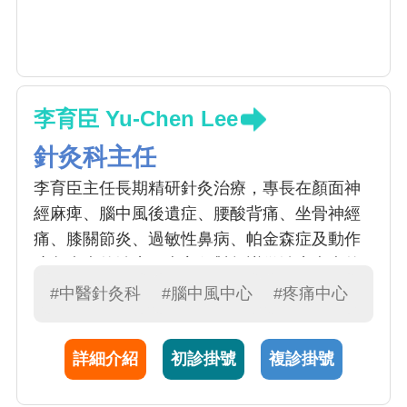
李育臣 Yu-Chen Lee
針灸科主任
李育臣主任長期精研針灸治療，專長在顏面神
經麻痺、腦中風後遺症、腰酸背痛、坐骨神經
痛、膝關節炎、過敏性鼻病、帕金森症及動作
障礙疾病的治療。李主任對頻譜儀治療疾病的
研究不遺餘力，採用頻譜儀及按摩穴位及無痛
#中醫針灸科
#腦中風中心
#疼痛中心
的雷射針灸等方法，可以改善顏面神經麻痺的
症狀。
詳細介紹
初診掛號
複診掛號