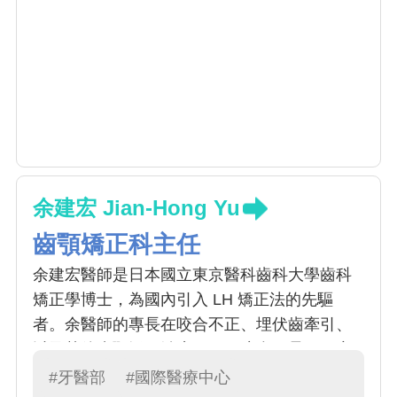
余建宏 Jian-Hong Yu
齒顎矯正科主任
余建宏醫師是日本國立東京醫科齒科大學齒科
矯正學博士，為國內引入 LH 矯正法的先驅
者。余醫師的專長在咬合不正、埋伏齒牽引、
以及其他齒顎矯正治療（不正咬合、暴牙、戽
斗、臉歪等之治療，或兒童骨頭發育異常問
#牙醫部
#國際醫療中心