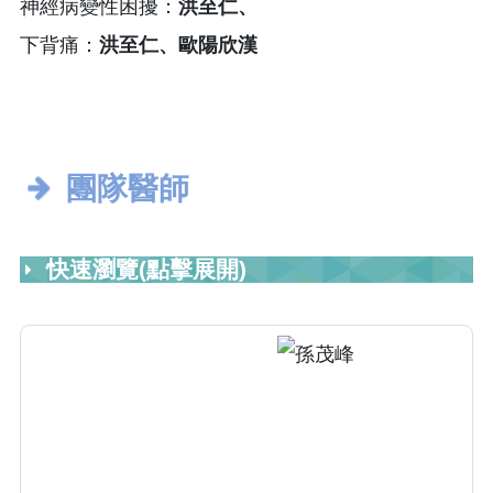
神經病變性困擾：
洪至仁、
下背痛：
洪至仁、歐陽欣漢
團隊醫師
快速瀏覽(點擊展開)