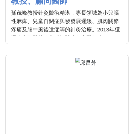
教授、顧問醫師
孫茂峰教授針灸醫術精湛，專長領域為小兒腦
性麻痺、兒童自閉症與發發展遲緩、肌肉關節
疼痛及腦中風後遺症等的針灸治療。2013年獲
選為中國醫藥大學附設醫院傑出醫師獎；2018
年榮獲台中市年度醫療貢獻獎，並曾獲頒聯合
國世界和平基金會世界名醫獎。