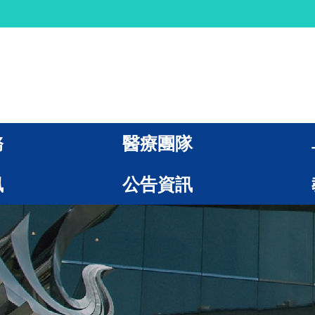
務
醫療團隊
訊
公告資訊