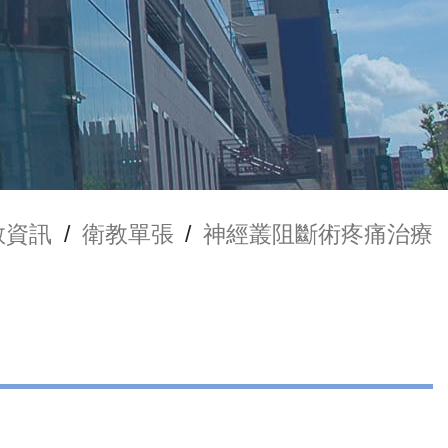
教資訊
/
衛教單張
/
神經叢阻斷術疼痛治療