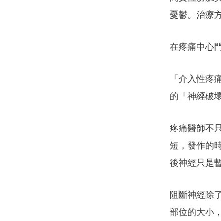
憂鬱。治療
在疼痛中心
「介入性疼
的「神經破
疼痛醫師不
短，發作的時
後神經只是
阻斷神經除
部位的大小