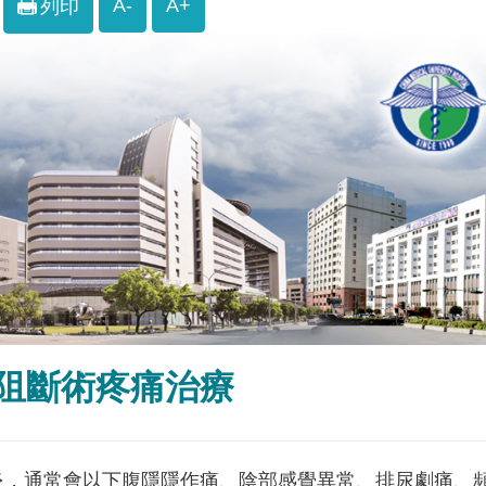
A-
A+
列印
阻斷術疼痛治療
炎，通常會以下腹隱隱作痛、陰部感覺異常、排尿劇痛、