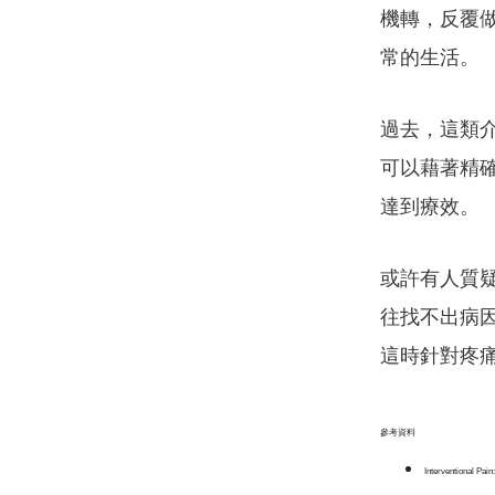
機轉，反覆
常的生活。
過去，這類
可以藉著精
達到療效。
或許有人質
往找不出病
這時針對疼
參考資料
Interventional Pai