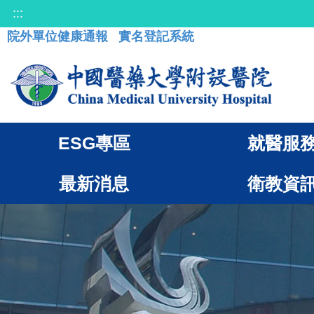
:::
院外單位健康通報
實名登記系統
ESG專區
就醫服
最新消息
衛教資