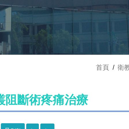
首頁
/
衛
叢阻斷術疼痛治療