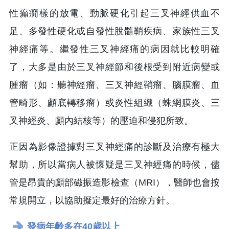
性癲癇樣的放電、動脈硬化引起三叉神經供血不
足、多發性硬化或自發性脫髓鞘疾病、家族性三叉
神經痛等。繼發性三叉神經痛的病因就比較明確
了，大多是由於三叉神經節和後根受到附近病變或
腫瘤（如：聽神經瘤、三叉神經鞘瘤、腦膜瘤、血
管畸形、顱底轉移瘤）或炎性組織（蛛網膜炎、三
叉神經炎、顱內結核等）的壓迫和侵犯所致。
正因為影像證據對三叉神經痛的診斷及治療有極大
幫助，所以當病人被懷疑是三叉神經痛的時候，儘
管是昂貴的顱部磁振造影檢查（MRI），醫師也會按
常規開立，以協助擬定最好的治療方針。
發病年齡多在40歲以上