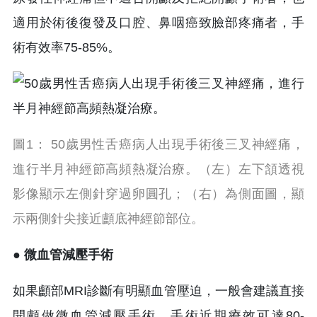
適用於術後復發及口腔、鼻咽癌致臉部疼痛者，手
術有效率75-85%。
圖1： 50歲男性舌癌病人出現手術後三叉神經痛，
進行半月神經節高頻熱凝治療。（左）左下頷透視
影像顯示左側針穿過卵圓孔；（右）為側面圖，顯
示兩側針尖接近顱底神經節部位。
● 微血管減壓手術
如果顱部MRI診斷有明顯血管壓迫，一般會建議直接
開顱做微血管減壓手術，手術近期療效可達80-