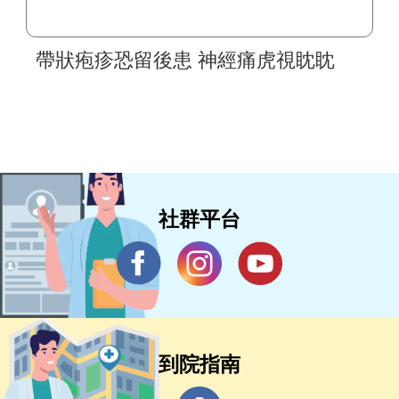
帶狀疱疹恐留後患 神經痛虎視眈眈
社群平台
到院指南