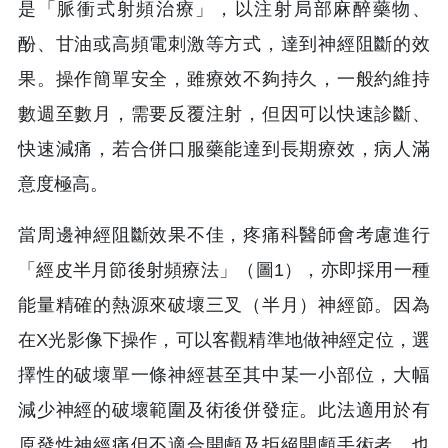
是「脈衝式射頻治療」，以注射局部麻醉藥物、
酚、甘油或高頻電刺激等方式，達到神經阻斷的效
果。操作簡單安全，雖療效不夠持久，一般約維持
數週至數月，需要反覆注射，但因可以快速診斷、
快速減痛，若合併口服藥能達到長期療效，病人滿
意度極高。
當周邊神經阻斷效果不佳，疼痛科醫師會考慮進行
「經皮半月節後射頻療法」（圖1），亦即採用一種
能量精確的熱源來破壞三叉（半月）神經節。因為
在X光影像下操作，可以客觀精準地做神經定位，選
擇性的破壞單一條神經甚至其中某一小部位，大幅
減少神經的破壞範圍及術後併發症。此法適用於有
原發性神經痛但不適合開顱及拒絕開顱手術者，也