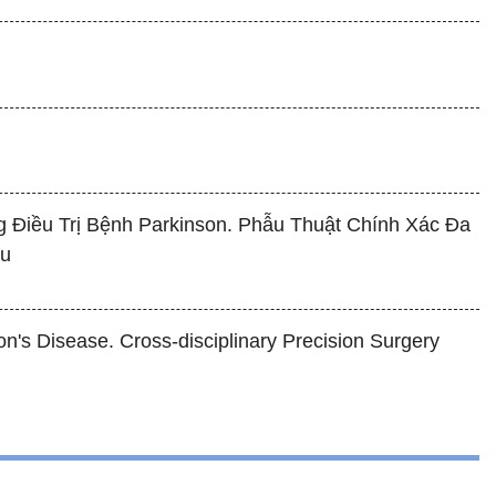
g Điều Trị Bệnh Parkinson. Phẫu Thuật Chính Xác Đa
ệu
on's Disease. Cross-disciplinary Precision Surgery