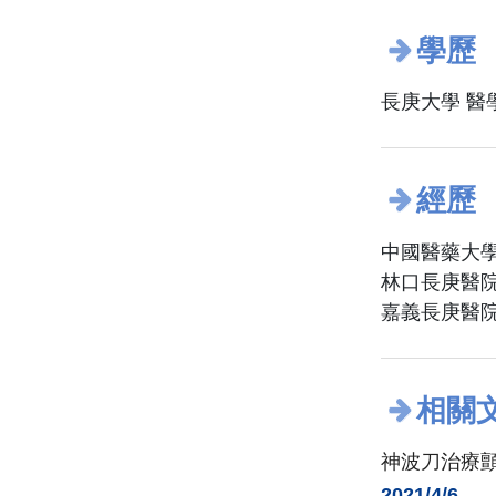
學歷
長庚大學 醫
經歷
中國醫藥大學
林口長庚醫
嘉義長庚醫
相關
神波刀治療
2021/4/6