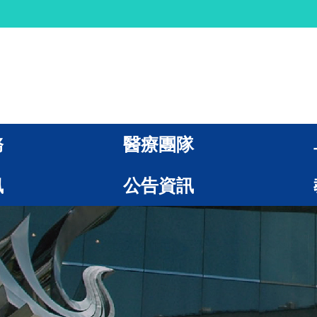
務
醫療團隊
訊
公告資訊