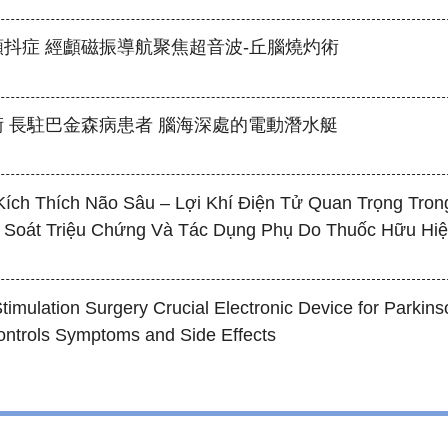
抖症 經顱磁振導航聚焦超音波-丘腦燒灼術
 長駐巴金森病患者 腦海深處的電動潛水艇
ích Thích Não Sâu – Lợi Khí Điện Tử Quan Trọng Tron
 Soát Triệu Chứng Và Tác Dụng Phụ Do Thuốc Hữu Hi
timulation Surgery Crucial Electronic Device for Parkins
Controls Symptoms and Side Effects