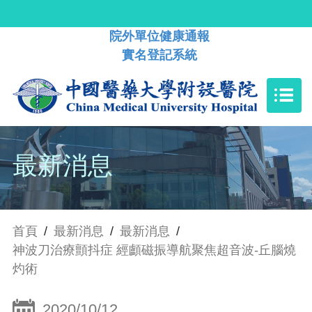
院外單位健康通報
實名登記系統
最新消息
首頁
/
最新消息
/
最新消息
/
神波刀治療顫抖症 經顱磁振導航聚焦超音波-丘腦燒
灼術
2020/10/12