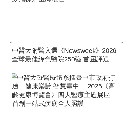
中醫大附醫入選《Newsweek》2026
全球最佳綠色醫院250強 首屆評選即
入榜 全臺僅兩院獲選 四葉績效指
標居臺灣最佳