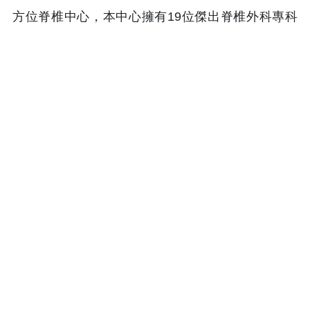
方位脊椎中心，本中心擁有19位傑出脊椎外科專科
▲
醫師，組成最頂尖專業的醫療團隊，每年服務超過
3000位以上的國內外脊椎病患。
本中心的使命為：成為國內外病患最首選的脊椎醫
學中心、成為複雜困難及翻修脊椎手術最終後送中
心、致力於脊椎及神經重建修復研究，並結合最先
進的科技與醫療設施，創新精準脊椎手術方法與人
性化醫材，以期開創脊椎治療新紀元。
服務項目