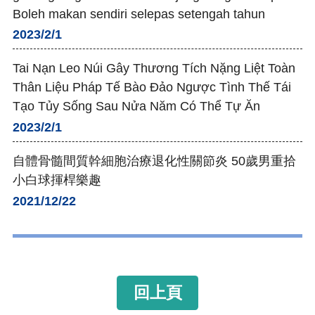
Boleh makan sendiri selepas setengah tahun
2023/2/1
Tai Nạn Leo Núi Gây Thương Tích Nặng Liệt Toàn
Thân Liệu Pháp Tế Bào Đảo Ngược Tình Thế Tái
Tạo Tủy Sống Sau Nửa Năm Có Thể Tự Ăn
2023/2/1
自體骨髓間質幹細胞治療退化性關節炎 50歲男重拾
小白球揮桿樂趣
2021/12/22
回上頁