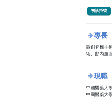
初診掛號
專長
微創脊椎手
術、顱內血
現職
中國醫藥大學
中國醫藥大學