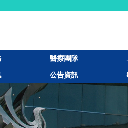
務
醫療團隊
訊
公告資訊