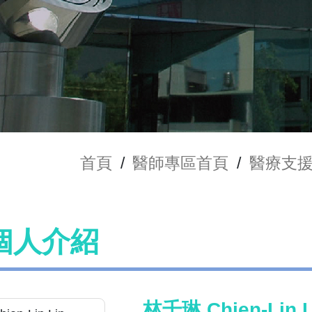
首頁
/
醫師專區首頁
/
醫療支
個人介紹
林千琳 Chien-Lin L