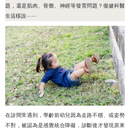
題，還是肌肉、骨骼、神經等發育問題？復健科醫
生這樣說⋯⋯
在診間常遇到，學齡前幼兒因為走路不穩、或姿勢
不對，被認為是感覺統合障礙，診斷後才發現原來